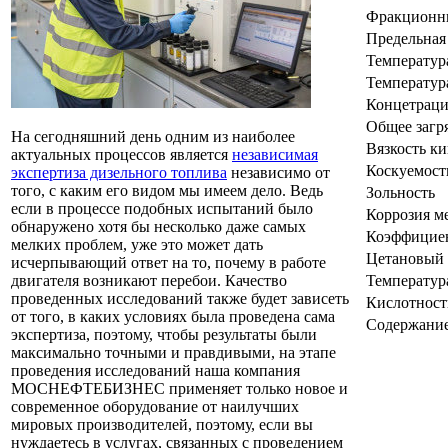
Фракционн
Предельная
Температур
Температур
Концетраци
Общее загр
На сегодняшний день одним из наиболее
Вязкость ки
актуальных процессов является
независимая
Коскуемост
экспертиза дизельного топлива
независимо от
того, с каким его видом мы имеем дело. Ведь
Зольность
если в процессе подобных испытаний было
Коррозия м
обнаружено хотя бы несколько даже самых
Коэффициен
мелких проблем, уже это может дать
Цетановый 
исчерпывающий ответ на то, почему в работе
двигателя возникают перебои. Качество
Температур
проведенных исследований также будет зависеть
Кислотност
от того, в каких условиях была проведена сама
Содержани
экспертиза, поэтому, чтобы результаты были
максимально точными и правдивыми, на этапе
проведения исследований наша компания
МОСНЕФТЕБИЗНЕС применяет только новое и
современное оборудование от наилучших
мировых производителей, поэтому, если вы
нуждаетесь в услугах, связанных с проведением