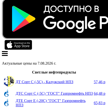
Актуальные цены на
7
.
08
.
2026
г.
Светлые нефтепродукты
ДТ Сорт С (-5С) - Калужский НПЗ
57,46 р
ДТС Сорт С (-5С) "ГОСТ" Газпромнефть НПЗ
64,48 р
ДТЕ Сорт Е (-20С) "ГОСТ" Газпромнефть
65,83 р
НПЗ