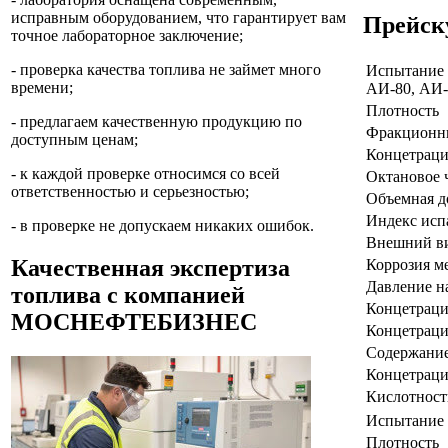
исправным оборудованием, что гарантирует вам
Прейск
точное лабораторное заключение;
- проверка качества топлива не займет много
Испытание 
времени;
АИ-80, АИ-
Плотность
- предлагаем качественную продукцию по
Фракционн
доступным ценам;
Концетраци
- к каждой проверке относимся со всей
Октановое 
ответственностью и серьезностью;
Объемная д
Индекс исп
- в проверке не допускаем никаких ошибок.
Внешний в
Качественная экспертиза
Коррозия м
Давление н
топлива с компанией
Концетраци
МОСНЕФТЕБИЗНЕС
Концетраци
Содержание
Концетраци
Кислотност
Испытание 
Плотность