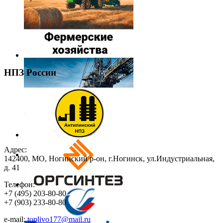
НПЗ России
Адрес:
142400, МО, Ногинский р-он, г.Ногинск, ул.Индустриальная,
д. 41
Телефон:
+7
(495)
203-80-80
+7
(903)
233-80-80
e-mail:
toplivo177@mail.ru