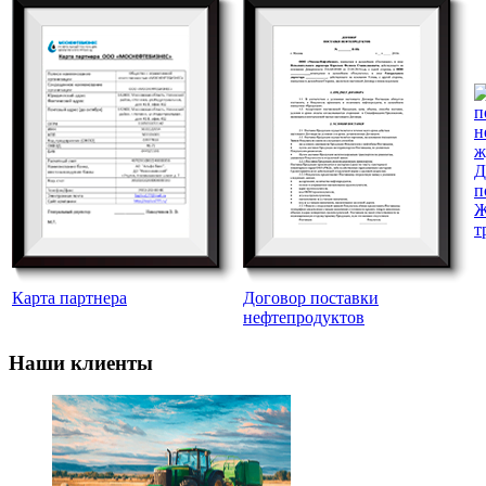
Д
п
т
Карта партнера
Договор поставки
нефтепродуктов
Наши клиенты