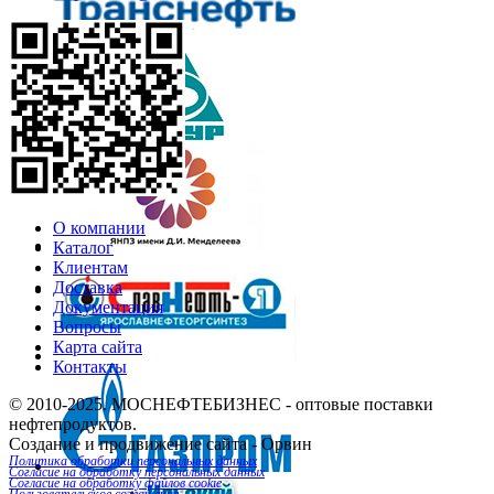
О компании
Каталог
Клиентам
Доставка
Документация
Вопросы
Карта сайта
Контакты
© 2010-2025.
МОСНЕФТЕБИЗНЕС
- оптовые поставки
нефтепродуктов.
Создание и продвижение сайта
- Орвин
Политика обработки персональных данных
Согласие на обработку персональных данных
Согласие на обработку файлов cookie
Пользовательское соглашение