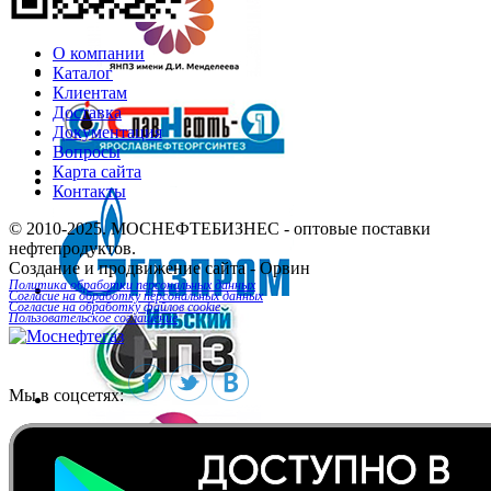
О компании
Каталог
Клиентам
Доставка
Документация
Вопросы
Карта сайта
Контакты
© 2010-2025.
МОСНЕФТЕБИЗНЕС
- оптовые поставки
нефтепродуктов.
Создание и продвижение сайта
- Орвин
Политика обработки персональных данных
Согласие на обработку персональных данных
Согласие на обработку файлов cookie
Пользовательское соглашение
Мы в соцсетях: