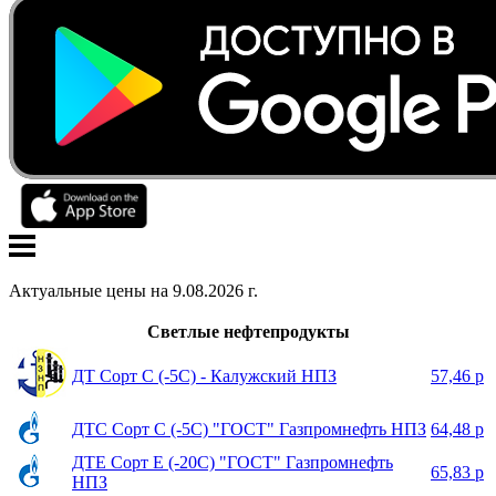
Актуальные цены на
9
.
08
.
2026
г.
Светлые нефтепродукты
ДТ Сорт С (-5С) - Калужский НПЗ
57,46 р
ДТС Сорт С (-5С) "ГОСТ" Газпромнефть НПЗ
64,48 р
ДТЕ Сорт Е (-20С) "ГОСТ" Газпромнефть
65,83 р
НПЗ