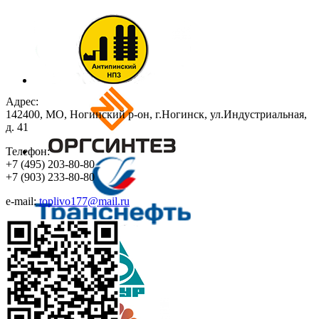
Адрес:
142400, МО, Ногинский р-он, г.Ногинск, ул.Индустриальная,
д. 41
Телефон:
+7
(495)
203-80-80
+7
(903)
233-80-80
e-mail:
toplivo177@mail.ru