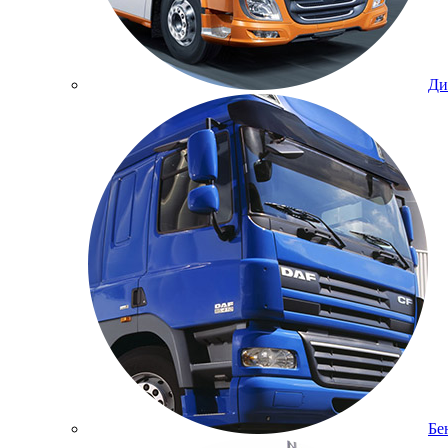
Ди
Бе