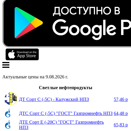
Актуальные цены на
9
.
08
.
2026
г.
Светлые нефтепродукты
ДТ Сорт С (-5С) - Калужский НПЗ
57,46 р
ДТС Сорт С (-5С) "ГОСТ" Газпромнефть НПЗ
64,48 р
ДТЕ Сорт Е (-20С) "ГОСТ" Газпромнефть
65,83 р
НПЗ