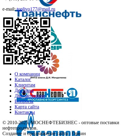
e-mail:
toplivo177@mail.ru
О компании
Каталог
Клиентам
Доставка
Документация
Вопросы
Карта сайта
Контакты
© 2010-2025.
МОСНЕФТЕБИЗНЕС
- оптовые поставки
нефтепродуктов.
Создание и продвижение сайта
- Орвин