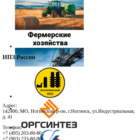
НПЗ России
Адрес:
142400, МО, Ногинский р-он, г.Ногинск, ул.Индустриальная,
д. 41
Телефон:
+7
(495)
203-80-80
+7
(903)
233-80-80