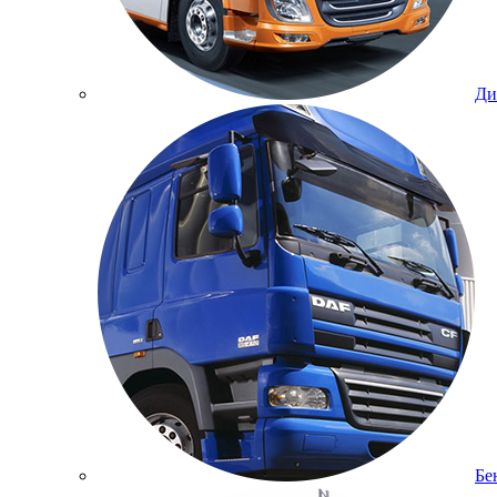
Ди
Бе