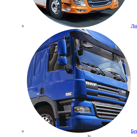
Ди
Бе