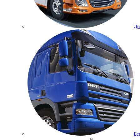
Ди
Бе