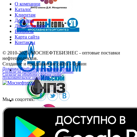
О компании
Каталог
Клиентам
Доставка
Документация
Вопросы
Карта сайта
Контакты
© 2010-2025.
МОСНЕФТЕБИЗНЕС
- оптовые поставки
нефтепродуктов.
Создание и продвижение сайта
- Орвин
Политика обработки персональных данных
Согласие на обработку персональных данных
Согласие на обработку файлов cookie
Пользовательское соглашение
Мы в соцсетях: