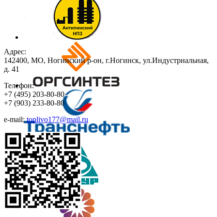
Адрес:
142400, МО, Ногинский р-он, г.Ногинск, ул.Индустриальная,
д. 41
Телефон:
+7
(495)
203-80-80
+7
(903)
233-80-80
e-mail:
toplivo177@mail.ru