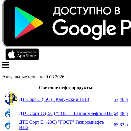
Актуальные цены на
9
.
08
.
2026
г.
Светлые нефтепродукты
ДТ Сорт С (-5С) - Калужский НПЗ
57,46 р
ДТС Сорт С (-5С) "ГОСТ" Газпромнефть НПЗ
64,48 р
ДТЕ Сорт Е (-20С) "ГОСТ" Газпромнефть
65,83 р
НПЗ