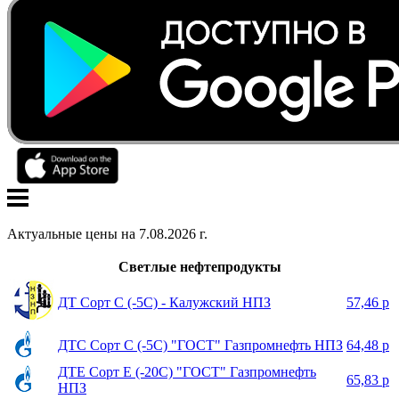
Актуальные цены на
7
.
08
.
2026
г.
Светлые нефтепродукты
ДТ Сорт С (-5С) - Калужский НПЗ
57,46 р
ДТС Сорт С (-5С) "ГОСТ" Газпромнефть НПЗ
64,48 р
ДТЕ Сорт Е (-20С) "ГОСТ" Газпромнефть
65,83 р
НПЗ