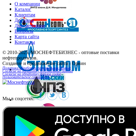
О компании
Каталог
Клиентам
Доставка
Документация
Вопросы
Карта сайта
Контакты
© 2010-2025.
МОСНЕФТЕБИЗНЕС
- оптовые поставки
нефтепродуктов.
Создание и продвижение сайта
- Орвин
Политика обработки персональных данных
Согласие на обработку персональных данных
Согласие на обработку файлов cookie
Пользовательское соглашение
Мы в соцсетях: