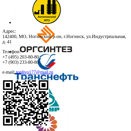
Адрес:
142400, МО, Ногинский р-он, г.Ногинск, ул.Индустриальная,
д. 41
Телефон:
+7
(495)
203-80-80
+7
(903)
233-80-80
e-mail:
toplivo177@mail.ru