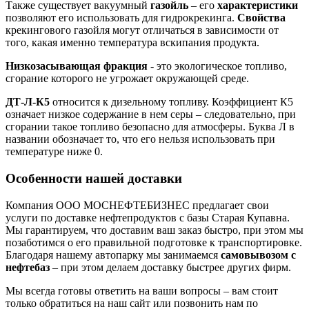
Также существует вакуумный
газойль
– его
характеристики
позволяют его использовать для гидрокрекинга.
Свойства
крекингового газойля могут отличаться в зависимости от
того, какая именно температура вскипания продукта.
Низкозасывающая фракция
- это экологическое топливо,
сгорание которого не угрожает окружающей среде.
ДТ-Л-К5
относится к дизельному топливу. Коэффициент К5
означает низкое содержание в нем серы – следовательно, при
сгорании такое топливо безопасно для атмосферы. Буква Л в
названии обозначает то, что его нельзя использовать при
температуре ниже 0.
Особенности нашей доставки
Компания ООО МОСНЕФТЕБИЗНЕС предлагает свои
услуги по доставке нефтепродуктов с базы Старая Купавна.
Мы гарантируем, что доставим ваш заказ быстро, при этом мы
позаботимся о его правильной подготовке к транспортировке.
Благодаря нашему автопарку мы занимаемся
самовывозом с
нефтебаз
– при этом делаем доставку быстрее других фирм.
Мы всегда готовы ответить на ваши вопросы – вам стоит
только обратиться на наш сайт или позвонить нам по