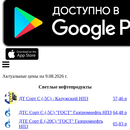
Актуальные цены на
9
.
08
.
2026
г.
Светлые нефтепродукты
ДТ Сорт С (-5С) - Калужский НПЗ
57,46 р
ДТС Сорт С (-5С) "ГОСТ" Газпромнефть НПЗ
64,48 р
ДТЕ Сорт Е (-20С) "ГОСТ" Газпромнефть
65,83 р
НПЗ