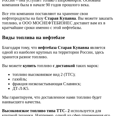
России – она уступает только Газпромнефти. Основана
компания была в начале 90 годов прошлого века.
Все эти компании поставляют на хранение свои
нефтепродукты на базу
Старая Купавна
. Вы можете заказать
топливо, и ООО МОСНЕФТЕБИЗНЕС доставит вам их в
кратчайшие сроки именно с этой нефтебазы.
Виды топлива на нефтебазе
Благодаря тому, что
нефтебаза Старая Купавна
является
одной из наиболее крупных на территории России, здесь
хранится разное топливо.
Вы можете
купить
топливо
с доставкой
таких марок:
топливо высоковязкое вид 2 (ТТС);
газойль;
фракция низкозастывающая Славянск;
ДТ-Л-К5.
Мы гарантируем, что доставленное нами топливо будет
наивысшего качества.
Высоковязкое топливо типа ТТС- 2
используется для
крупной техники. Например, одной из сфер применения его