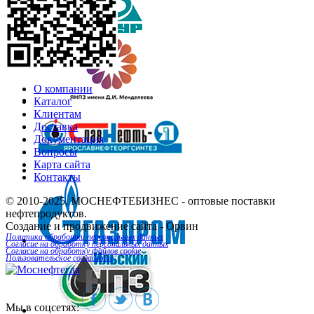
О компании
Каталог
Клиентам
Доставка
Документация
Вопросы
Карта сайта
Контакты
© 2010-2025.
МОСНЕФТЕБИЗНЕС
- оптовые поставки
нефтепродуктов.
Создание и продвижение сайта
- Орвин
Политика обработки персональных данных
Согласие на обработку персональных данных
Согласие на обработку файлов cookie
Пользовательское соглашение
Мы в соцсетях: