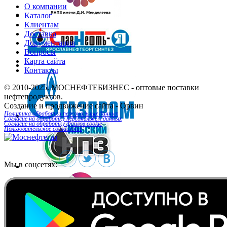
О компании
Каталог
Клиентам
Доставка
Документация
Вопросы
Карта сайта
Контакты
© 2010-2025.
МОСНЕФТЕБИЗНЕС
- оптовые поставки
нефтепродуктов.
Создание и продвижение сайта
- Орвин
Политика обработки персональных данных
Согласие на обработку персональных данных
Согласие на обработку файлов cookie
Пользовательское соглашение
Мы в соцсетях: