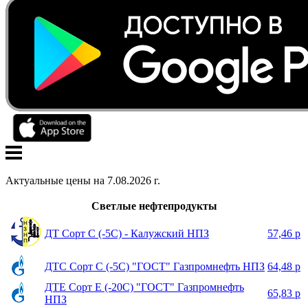
Актуальные цены на
7
.
08
.
2026
г.
Светлые нефтепродукты
ДТ Сорт С (-5С) - Калужский НПЗ
57,46 р
ДТС Сорт С (-5С) "ГОСТ" Газпромнефть НПЗ
64,48 р
ДТЕ Сорт Е (-20С) "ГОСТ" Газпромнефть
65,83 р
НПЗ