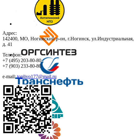
Адрес:
142400, МО, Ногинский р-он, г.Ногинск, ул.Индустриальная,
д. 41
Телефон:
+7
(495)
203-80-80
+7
(903)
233-80-80
e-mail:
toplivo177@mail.ru