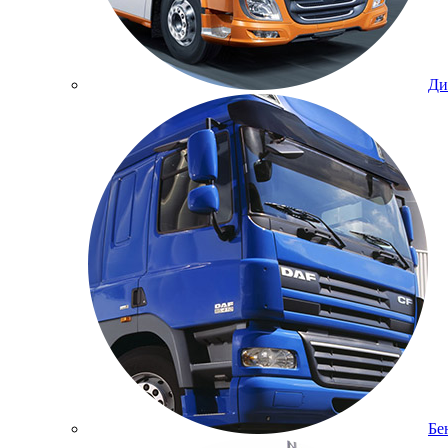
Ди
Бе