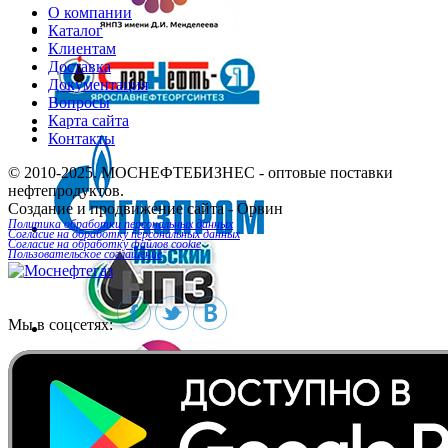
О компании
Каталог
Клиентам
Доставка
Документация
Вопросы
Карта сайта
Контакты
© 2010-2025.
МОСНЕФТЕБИЗНЕС
- оптовые поставки
нефтепродуктов.
Создание и продвижение сайта
- Орвин
Политика обработки персональных данных
Согласие на обработку персональных данных
Согласие на обработку файлов cookie
Пользовательское соглашение
Мы в соцсетях: