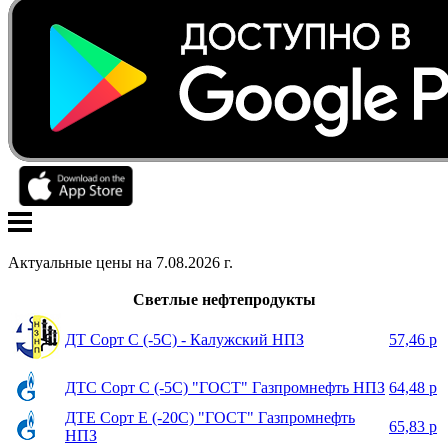
Актуальные цены на
7
.
08
.
2026
г.
Светлые нефтепродукты
ДТ Сорт С (-5С) - Калужский НПЗ
57,46 р
ДТС Сорт С (-5С) "ГОСТ" Газпромнефть НПЗ
64,48 р
ДТЕ Сорт Е (-20С) "ГОСТ" Газпромнефть
65,83 р
НПЗ