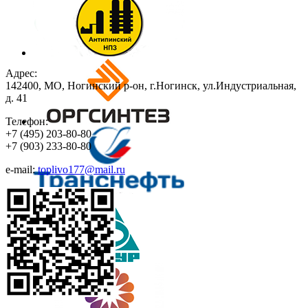
Адрес:
142400, МО, Ногинский р-он, г.Ногинск, ул.Индустриальная,
д. 41
Телефон:
+7
(495)
203-80-80
+7
(903)
233-80-80
e-mail:
toplivo177@mail.ru