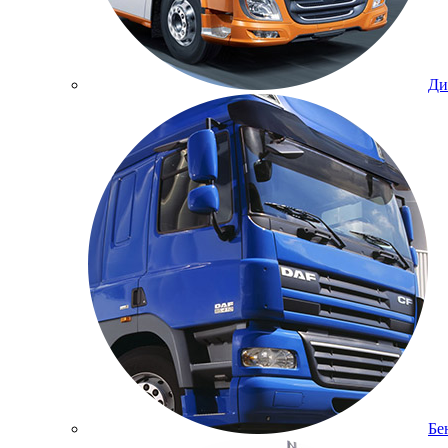
Ди
Бе