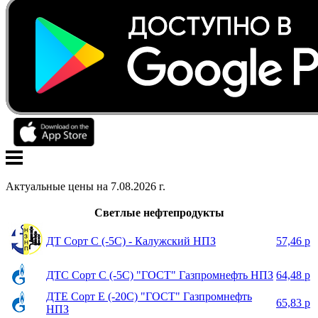
Актуальные цены на
7
.
08
.
2026
г.
Светлые нефтепродукты
ДТ Сорт С (-5С) - Калужский НПЗ
57,46 р
ДТС Сорт С (-5С) "ГОСТ" Газпромнефть НПЗ
64,48 р
ДТЕ Сорт Е (-20С) "ГОСТ" Газпромнефть
65,83 р
НПЗ