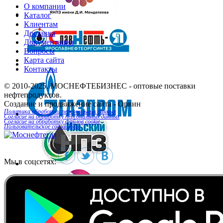
О компании
Каталог
Клиентам
Доставка
Документация
Вопросы
Карта сайта
Контакты
© 2010-2025.
МОСНЕФТЕБИЗНЕС
- оптовые поставки
нефтепродуктов.
Создание и продвижение сайта
- Орвин
Политика обработки персональных данных
Согласие на обработку персональных данных
Согласие на обработку файлов cookie
Пользовательское соглашение
Мы в соцсетях: