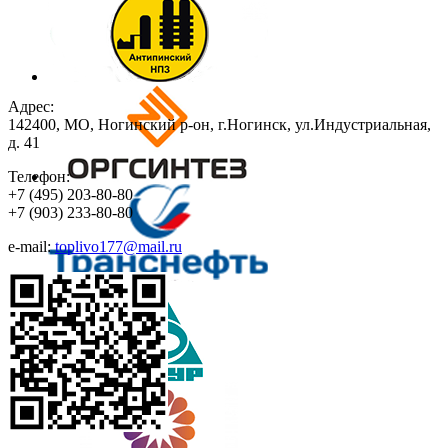
Адрес:
142400, МО, Ногинский р-он, г.Ногинск, ул.Индустриальная,
д. 41
Телефон:
+7
(495)
203-80-80
+7
(903)
233-80-80
e-mail:
toplivo177@mail.ru