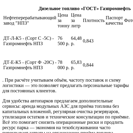
Дизельное топливо «ГОСТ» Газпромнефть
Цена
Цена
Нефтеперерабатывающий
Паспорт
за
за
Плотность
Фот
завод "НПЗ"
качества
тонну
литр
ДТ-Л-К5 - (Сорт С -5С) -
76
64,48
0,843
Газпромнефть НПЗ
500 р.
р.
ДТ-Е-К5 - (Сорт Ф -20С) -
78
65,83
0,844
Газпромнефть НПЗ
000 р.
р.
. При расчёте учитываем объём, частоту поставок и схему
логистики — это позволяет предлагать персональные тарифы
для постоянных клиентов.
Для удобства автопарков предлагаем дополнительные
сервисы: аренда модульных АЗС для приёма топлива без
капитальных вложений, регулярная очистка резервуаров,
утилизация остатков и технические консультации по приёмке.
Всё это помогает снизить операционные риски и продлить
ресурс парка — экономия на техобслуживании часто
перекрывает затраты на организацию приёма топлива.