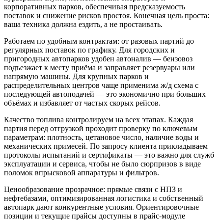
корпоративных парков, обеспечивая предсказуемость
поставок и снижение рисков простоя. Конечная цель проста:
ваша техника должна ездить, а не простаивать.
Работаем по удобным контрактам: от разовых партий до
регулярных поставок по графику. Для городских и
пригородных автопарков удобен автоналив — бензовоз
подъезжает к месту приёма и заправляет резервуары или
напрямую машины. Для крупных парков и
распределительных центров чаще применима ж/д схема с
последующей автоподачей — это экономично при больших
объёмах и избавляет от частых скорых рейсов.
Качество топлива контролируем на всех этапах. Каждая
партия перед отгрузкой проходит проверку по ключевым
параметрам: плотность, цетановое число, наличие воды и
механических примесей. По запросу клиента прикладываем
протоколы испытаний и сертификаты — это важно для служб
эксплуатации и сервиса, чтобы не было сюрпризов в виде
поломок впрысковой аппаратуры и фильтров.
Ценообразование прозрачное: прямые связи с НПЗ и
нефтебазами, оптимизированная логистика и собственный
автопарк дают конкурентные условия. Ориентировочные
позиции и текущие прайсы доступны в прайс-модуле