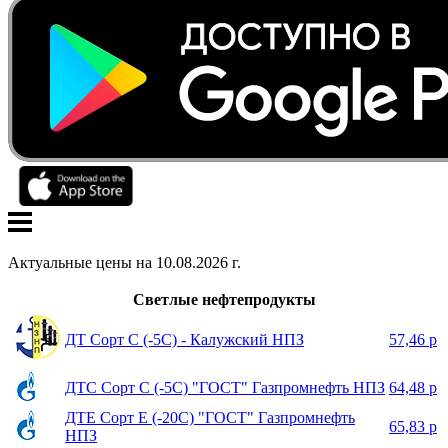
Актуальные цены на
10
.
08
.
2026
г.
Светлые нефтепродукты
ДТ Сорт С (-5С) - Калужский НПЗ
57,46 р
ДТС Сорт С (-5С) "ГОСТ" Газпромнефть НПЗ
64,48 р
ДТЕ Сорт Е (-20С) "ГОСТ" Газпромнефть
65,83 р
НПЗ