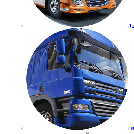
Ди
Бе