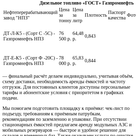
Дизельное топливо «ГОСТ» Газпромнефть
Цена
Цена
Нефтеперерабатывающий
Паспорт
за
за
Плотность
Фот
завод "НПЗ"
качества
тонну
литр
ДТ-Л-К5 - (Сорт С -5С) -
76
64,48
0,843
Газпромнефть НПЗ
500 р.
р.
ДТ-Е-К5 - (Сорт Ф -20С) -
78
65,83
0,844
Газпромнефть НПЗ
000 р.
р.
— финальный расчёт делаем индивидуально, учитывая объём,
схему доставки, необходимость аренды ёмкостей и частоту
отгрузок. Для постоянных клиентов доступны персональные
тарифы и абонентские условия с приоритетом в графиках
подачи.
Мы помогаем подготовить площадку к приёмке: чек-лист по
подъезду, требованиям к приёмным патрубкам,
рекомендациям по заземлению и упаковке. При отсутствии
стационарных ёмкостей предлагаем аренду модульных АЗС и
мобильных резервуаров — быстрое и удобное решение для
складов и временных баз. Также оказываем услуги по очистке