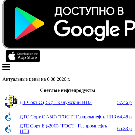
Актуальные цены на
6
.
08
.
2026
г.
Светлые нефтепродукты
ДТ Сорт С (-5С) - Калужский НПЗ
57,46 р
ДТС Сорт С (-5С) "ГОСТ" Газпромнефть НПЗ
64,48 р
ДТЕ Сорт Е (-20С) "ГОСТ" Газпромнефть
65,83 р
НПЗ