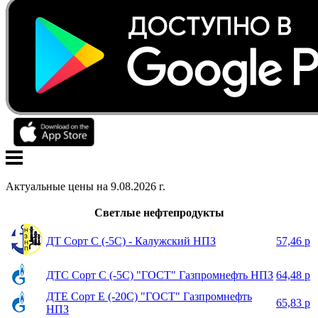
Актуальные цены на
9
.
08
.
2026
г.
Светлые нефтепродукты
ДТ Сорт С (-5С) - Калужский НПЗ
57,46 р
ДТС Сорт С (-5С) "ГОСТ" Газпромнефть НПЗ
64,48 р
ДТЕ Сорт Е (-20С) "ГОСТ" Газпромнефть
65,83 р
НПЗ