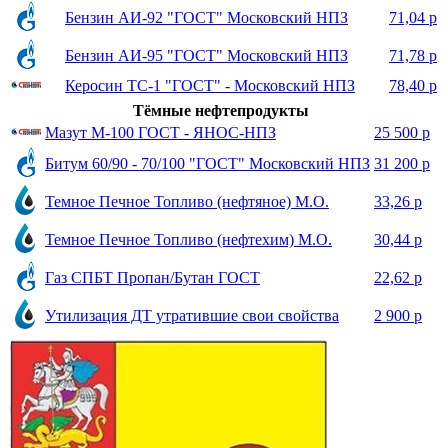
Бензин АИ-92 "ГОСТ" Московский НПЗ
71,04 р
Бензин АИ-95 "ГОСТ" Московский НПЗ
71,78 р
Керосин ТС-1 "ГОСТ" - Московский НПЗ
78,40 р
Тёмные нефтепродукты
Мазут М-100 ГОСТ - ЯНОС-НПЗ
25 500 р
Битум 60/90 - 70/100 "ГОСТ" Московский НПЗ
31 200 р
Темное Печное Топливо (нефтяное) М.О.
33,26 р
Темное Печное Топливо (нефтехим) М.О.
30,44 р
Газ СПБТ Пропан/Бутан ГОСТ
22,62 р
Утилизация ДТ утратившие свои свойства
2 900 р